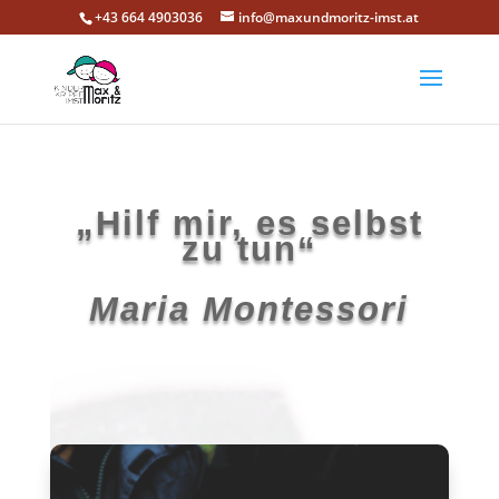
+43 664 4903036
info@maxundmoritz-imst.at
„Hilf mir, es selbst
zu tun“
Maria Montessori